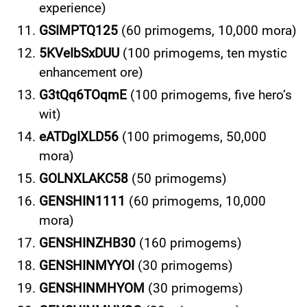
experience)
GSIMPTQ125
(60 primogems, 10,000 mora)
5KVeIbSxDUU
(100 primogems, ten mystic
enhancement ore)
G3tQq6TOqmE
(100 primogems, five hero’s
wit)
eATDgIXLD56
(100 primogems, 50,000
mora)
GOLNXLAKC58
(50 primogems)
GENSHIN1111
(60 primogems, 10,000
mora)
GENSHINZHB30
(160 primogems)
GENSHINMYYOI
(30 primogems)
GENSHINMHYOM
(30 primogems)