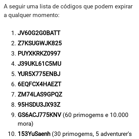
A seguir uma lista de códigos que podem expirar
a qualquer momento:
JV60G2G0BATT
Z7KSUGWJK825
PUYXKRKZ0997
J39UKL61C5MU
YUR5X775ENBJ
6EQFCX4HAEZT
ZM74LAS9GPQZ
95HSDU3JX93Z
GS6ACJ775KNV
(60 primogems e 10.000
mora)
153YuSaenh
(30 primogems, 5 adventurer’s