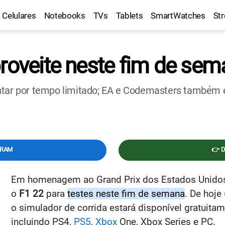
Celulares
Notebooks
TVs
Tablets
SmartWatches
St
proveite neste fim de se
entar por tempo limitado; EA e Codemasters també
GRAM
👉 
Em homenagem ao Grand Prix dos Estados Unido
o
F1 22
para
testes neste fim de semana
. De hoje
o simulador de corrida estará disponível gratuita
incluindo PS4,
PS5
,
Xbox
One, Xbox Series e PC.