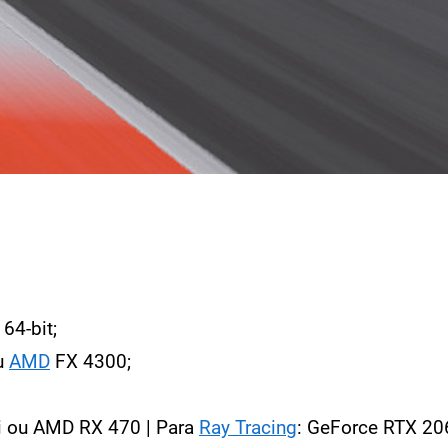
64-bit;
u
AMD
FX 4300;
i ou AMD RX 470 | Para
Ray Tracing
: GeForce RTX 20