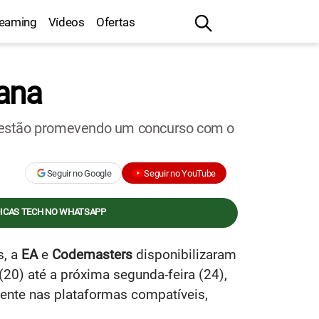
reaming
Vídeos
Ofertas
mana
m estão promevendo um concurso com o
Seguir no Google
Seguir no YouTube
DICAS TECH NO WHATSAPP
s, a
EA
e
Codemasters
disponibilizaram
 (20) até a próxima segunda-feira (24),
mente nas plataformas compatíveis,