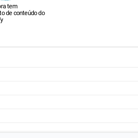
ora tem
o de conteúdo do
fy