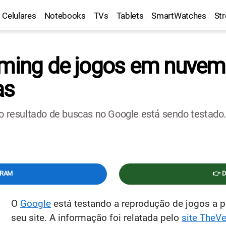
Celulares
Notebooks
TVs
Tablets
SmartWatches
St
aming de jogos em nuvem 
as
do resultado de buscas no Google está sendo testado.
GRAM
👉 
O
Google
está testando a reprodução de jogos a p
seu site. A informação foi relatada pelo
site TheV