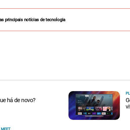
as principais notícias de tecnologia
PL
ue há de novo?
G
v
 MEET