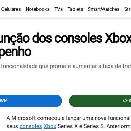
Celulares
Notebooks
TVs
Tablets
SmartWatches
St
unção dos consoles Xbox
mpenho
a funcionalidade que promete aumentar a taxa de fr
GRAM
👉 
A Microsoft começou a lançar uma nova funciona
seus
consoles
Xbox
Series X e Series S. Anterior