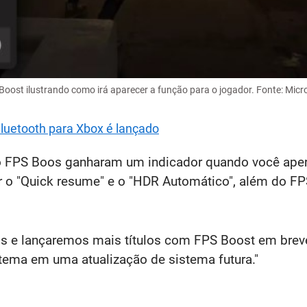
ost ilustrando como irá aparecer a função para o jogador. Fonte: Micr
luetooth para Xbox é lançado
 FPS Boos ganharam um indicador quando você apert
gir o "Quick resume" e o "HDR Automático", além do F
s e lançaremos mais títulos com FPS Boost em brev
tema em uma atualização de sistema futura."