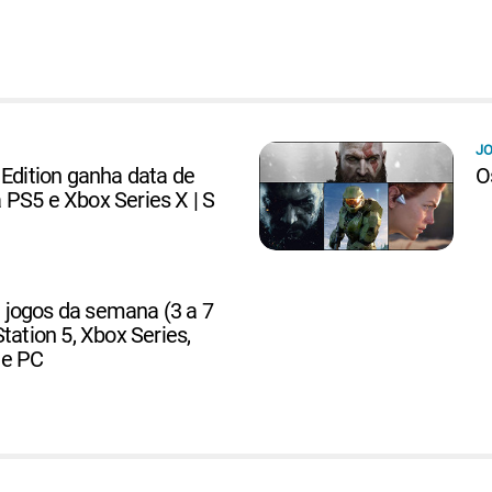
JO
 Edition ganha data de
O
PS5 e Xbox Series X | S
jogos da semana (3 a 7
tation 5, Xbox Series,
 e PC