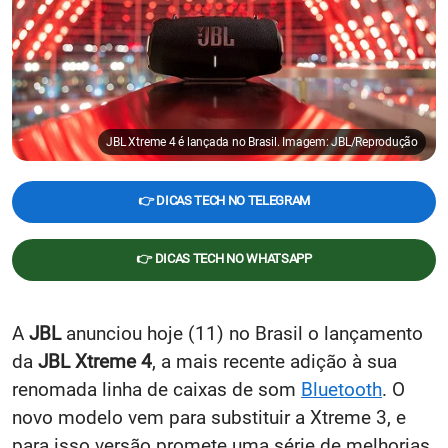
JBL Xtreme 4 é lançada no Brasil. Imagem: JBL/Reprodução
👉 DICAS TECH NO TELEGRAM
👉 DICAS TECH NO WHATSAPP
A
JBL
anunciou hoje (11) no Brasil o lançamento
da
JBL Xtreme 4
, a mais recente adição à sua
renomada linha de caixas de som
Bluetooth
. O
novo modelo vem para substituir a Xtreme 3, e
para isso versão promete uma série de melhorias,