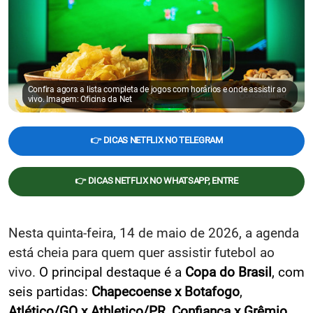
Confira agora a lista completa de jogos com horários e onde assistir ao
vivo. Imagem: Oficina da Net
👉 DICAS NETFLIX NO TELEGRAM
👉 DICAS NETFLIX NO WHATSAPP, ENTRE
Nesta quinta-feira, 14 de maio de 2026, a agenda
está cheia para quem quer assistir futebol ao
vivo.
O principal destaque é a
Copa do Brasil
, com
seis partidas:
Chapecoense x Botafogo
,
Atlético/GO x Athletico/PR
,
Confiança x Grêmio
,