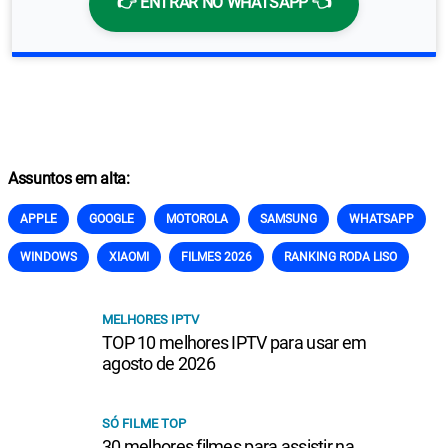
👉 ENTRAR NO WHATSAPP 👈
Assuntos em alta:
APPLE
GOOGLE
MOTOROLA
SAMSUNG
WHATSAPP
WINDOWS
XIAOMI
FILMES 2026
RANKING RODA LISO
MELHORES IPTV
TOP 10 melhores IPTV para usar em
agosto de 2026
SÓ FILME TOP
30 melhores filmes para assistir na