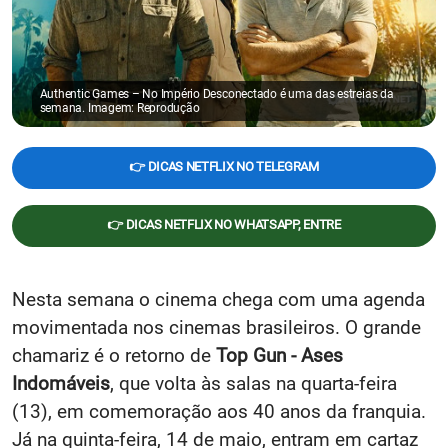
Authentic Games – No Império Desconectado é uma das estreias da
semana. Imagem: Reprodução
👉 DICAS NETFLIX NO TELEGRAM
👉 DICAS NETFLIX NO WHATSAPP, ENTRE
Nesta semana o cinema chega com uma agenda
movimentada nos cinemas brasileiros. O grande
chamariz é o retorno de
Top Gun - Ases
Indomáveis
, que volta às salas na quarta-feira
(13), em comemoração aos 40 anos da franquia.
Já na quinta-feira, 14 de maio, entram em cartaz