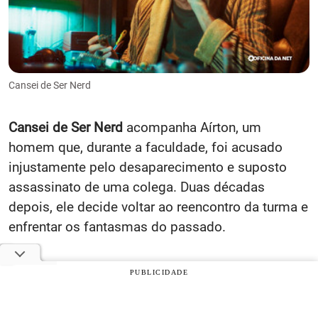
Cansei de Ser Nerd
Cansei de Ser Nerd
acompanha Aírton, um
homem que, durante a faculdade, foi acusado
injustamente pelo desaparecimento e suposto
assassinato de uma colega. Duas décadas
depois, ele decide voltar ao reencontro da turma e
enfrentar os fantasmas do passado.
O que parecia apenas uma noite de nostalgia se
PUBLICIDADE
transforma em uma jornada de acerto de contas,
inseguranças e memórias mal resolvidas.