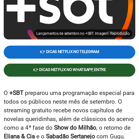
Lançamentos de setembro no +SBT. Imagem: Reprodução
👉 DICAS NETFLIX NO TELEGRAM
👉 DICAS NETFLIX NO WHATSAPP, ENTRE
O
+SBT
preparou uma programação especial para
todos os públicos neste mês de setembro. O
streaming gratuito recebe novos capítulos de
novelas queridinhas, além de clássicos do acervo
como a 4ª fase do
Show do Milhão
, o retorno de
Eliana & Cia
e o
Sabadão Sertanejo
com Gugu.