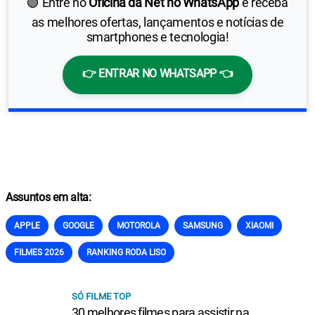
🟢 Entre no
Oficina da Net no WhatsApp
e receba
as melhores ofertas, lançamentos e notícias de
smartphones e tecnologia!
👉 ENTRAR NO WHATSAPP 👈
Assuntos em alta:
APPLE
GOOGLE
MOTOROLA
SAMSUNG
XIAOMI
FILMES 2026
RANKING RODA LISO
SÓ FILME TOP
30 melhores filmes para assistir na