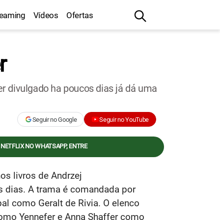
reaming
Vídeos
Ofertas
r
ler divulgado ha poucos dias já dá uma
Seguir no Google
Seguir no YouTube
 NETFLIX NO WHATSAPP, ENTRE
nos livros de Andrzej
os dias. A trama é comandada por
pal como Geralt de Rivia. O elenco
 como Yennefer e Anna Shaffer como