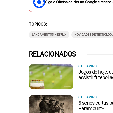
Siga o Oficina da Net no Google e receba 
TÓPICOS
LANÇAMENTOS NETFLIX
NOVIDADES DE TECNOLOGI
RELACIONADOS
STREAMING
Jogos de hoje, q
assistir futebol 
STREAMING
5 séries curtas p
Paramount+