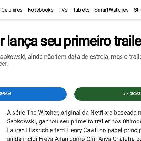
Celulares
Notebooks
TVs
Tablets
SmartWatches
St
r lança seu primeiro traile
Sapkowski, ainda não tem data de estreia, mas o trai
cer.
EGRAM
👉 DICAS
A série The Witcher, original da Netflix e baseada 
Sapkowski, ganhou seu primeiro trailer nos últim
Lauren Hissrich e tem Henry Cavill no papel princi
ainda inclui Freya Allan como Ciri, Anya Chalotra