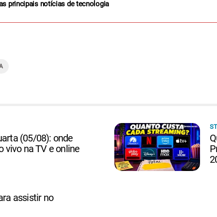
as principais notícias de tecnologia
A
S
uarta (05/08): onde
Q
ao vivo na TV e online
P
2
ara assistir no