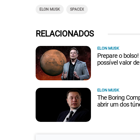
ELON MUSK
SPACEX
RELACIONADOS
ELON MUSK
Prepare o bolso!
possível valor 
ELON MUSK
The Boring Comp
abrir um dos tú