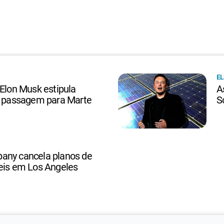
E
 Elon Musk estipula
A
de passagem para Marte
S
any cancela planos de
neis em Los Angeles