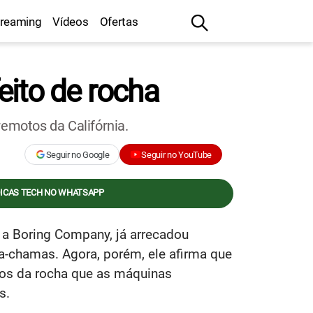
treaming
Vídeos
Ofertas
eito de rocha
remotos da Califórnia.
Seguir no Google
Seguir no YouTube
DICAS TECH NO WHATSAPP
 a Boring Company, já arrecadou
a-chamas. Agora, porém, ele afirma que
itos da rocha que as máquinas
s.