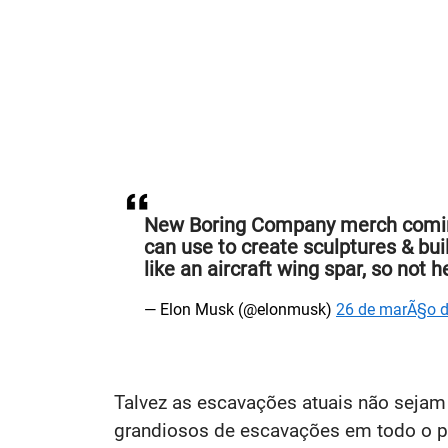
New Boring Company merch coming 
can use to create sculptures & buil
like an aircraft wing spar, so not h
— Elon Musk (@elonmusk)
26 de marÃ§o 
Talvez as escavações atuais não sejam
grandiosos de escavações em todo o p