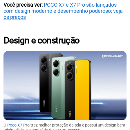
Você precisa ver:
POCO X7 e X7 Pro são lançados
com design moderno e desempenho poderoso; veja
os preços
Design e construção
O
Poco X7
Pro traz melhor proteção da tela e possui um design bem
minimalista, ao contrário do seu antecessor.