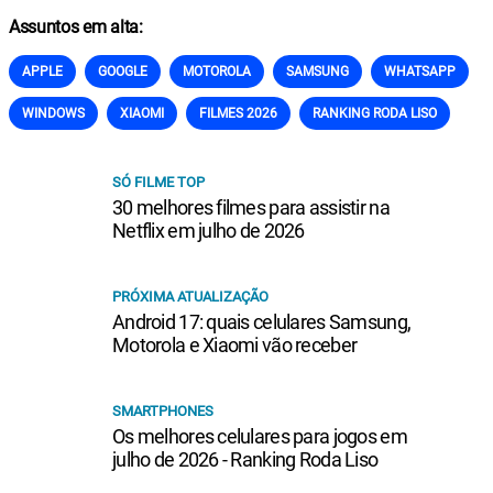
Assuntos em alta:
APPLE
GOOGLE
MOTOROLA
SAMSUNG
WHATSAPP
WINDOWS
XIAOMI
FILMES 2026
RANKING RODA LISO
SÓ FILME TOP
30 melhores filmes para assistir na
Netflix em julho de 2026
PRÓXIMA ATUALIZAÇÃO
Android 17: quais celulares Samsung,
Motorola e Xiaomi vão receber
SMARTPHONES
Os melhores celulares para jogos em
julho de 2026 - Ranking Roda Liso