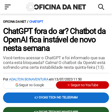
OFICINA DA NET
CHATGPT
ChatGPT fora do ar? Chatbot da
OpenAI fica instável de novo
nesta semana
Você tentou acessar o ChatGPT e foi informado que sua
conta está bloqueada? Calma! O chatbot da OpenAI está
sofrendo uma certa instabilidade nesta quinta-feira (13).
Por
ADALTON BONAVENTURA
em
13/07/2023 11:50
Seguir no Google
Seguir no YouTube
👉 DICAS TECH NO TELEGRAM
👉 DICAS TECH NO WHATSAPP