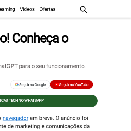
reaming
Vídeos
Ofertas
so! Conheça o
ChatGPT para o seu funcionamento.
Seguir no Google
Seguir no YouTube
DICAS TECH NO WHATSAPP
o
navegador
em breve. O anúncio foi
ente de marketing e comunicações da