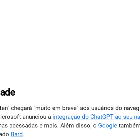
dade
orten" chegará "muito em breve" aos usuários do nave
crosoft anunciou a
integração do ChatGPT ao seu n
nas acessadas e mais. Além disso, o
Google
também 
mado
Bard
.