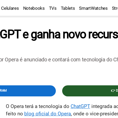
Celulares
Notebooks
TVs
Tablets
SmartWatches
St
tGPT e ganha novo recur
or Opera é anunciado e contará com tecnologia do 
GRAM
👉 
O Opera terá a tecnologia do
ChatGPT
integrada a
feito no
blog oficial do Opera
, onde o vice-presid