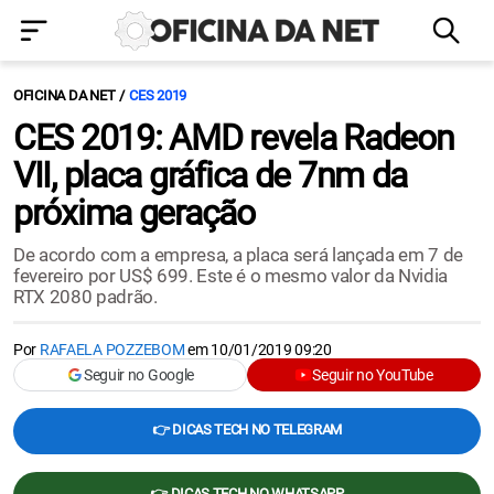
OFICINA DA NET
CES 2019
CES 2019: AMD revela Radeon
VII, placa gráfica de 7nm da
próxima geração
De acordo com a empresa, a placa será lançada em 7 de
fevereiro por US$ 699. Este é o mesmo valor da Nvidia
RTX 2080 padrão.
Por
RAFAELA POZZEBOM
em
10/01/2019 09:20
Seguir no Google
Seguir no YouTube
👉 DICAS TECH NO TELEGRAM
👉 DICAS TECH NO WHATSAPP