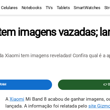
Celulares
Notebooks
TVs
Tablets
SmartWatches
St
tem imagens vazadas; la
da Xiaomi tem imagens reveladas! Confira qual é a a
GRAM
👉 
A
Xiaomi
Mi Band 8 acabou de ganhar imagens, ou 
lançada. A informação foi relatada pelo
site Gizm