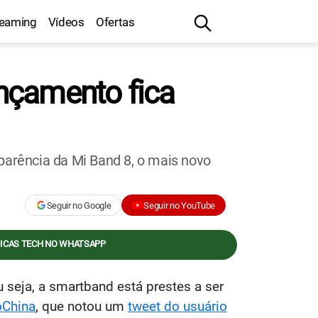
reaming
Vídeos
Ofertas
nçamento fica
parência da Mi Band 8, o mais novo
Seguir no Google
Seguir no YouTube
DICAS TECH NO WHATSAPP
seja, a smartband está prestes a ser
oChina
, que notou um
tweet do usuário