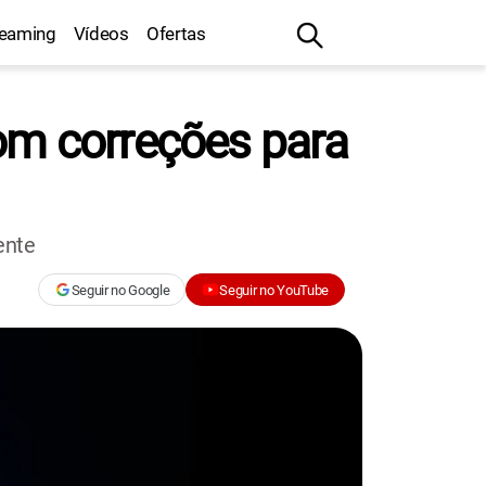
reaming
Vídeos
Ofertas
om correções para
ente
Seguir no Google
Seguir no YouTube