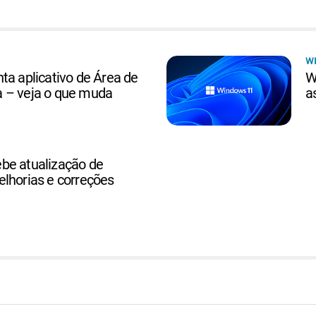
W
ta aplicativo de Área de
W
 – veja o que muda
a
be atualização de
lhorias e correções