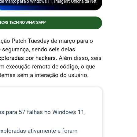
 de março para o Windows 11. Imagem: Ofiicna da Net
DICAS TECH NO WHATSAPP
ização Patch Tuesday de março para o
e segurança, sendo seis delas
xploradas por hackers
. Além disso, seis
com execução remota de código, o que
stemas sem a interação do usuário.
s para 57 falhas no Windows 11,
exploradas ativamente e foram