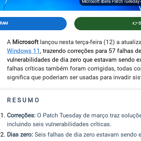
Microsoft libera Patch Tuesday
GRAM
👉 
A
Microsoft
lançou nesta terça-feira (12) a atual
Windows 11
,
trazendo correções para 57 falhas d
vulnerabilidades de dia zero que estavam sendo e
falhas críticas também foram corrigidas, todas 
significa que poderiam ser usadas para invadir si
R E S U M O
Correções:
O Patch Tuesday de março traz soluçõe
incluindo seis vulnerabilidades críticas.
Dias zero:
Seis falhas de dia zero estavam sendo 