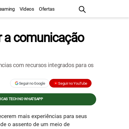
reaming
Vídeos
Ofertas
r a comunicação
cias com recursos integrados para os
Seguir no Google
Seguir no YouTube
DICAS TECH NO WHATSAPP
ecerem mais experiências para seus
dade o assento de um meio de