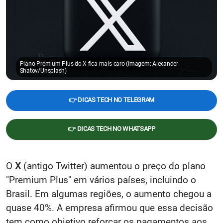
Plano Premium Plus do X fica mais caro (Imagem: Alexander
Shatov/Unsplash)
👉 DICAS TECH NO TELEGRAM
👉 DICAS TECH NO WHATSAPP
O
X
(antigo Twitter) aumentou o preço do plano
"Premium Plus" em vários países, incluindo o
Brasil. Em algumas regiões, o aumento chegou a
quase 40%. A empresa afirmou que essa decisão
tem como objetivo reforçar os pagamentos aos