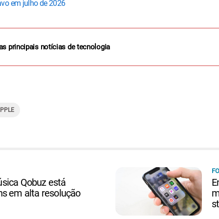
avo em julho de 2026
as principais notícias de tecnologia
PPLE
FO
sica Qobuz está
E
ns em alta resolução
m
s