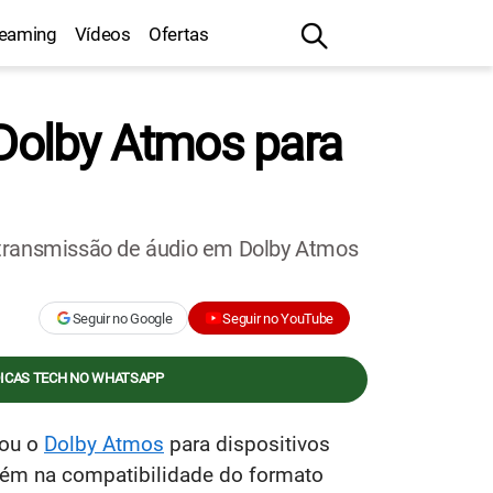
reaming
Vídeos
Ofertas
 Dolby Atmos para
 transmissão de áudio em Dolby Atmos
Seguir no Google
Seguir no YouTube
DICAS TECH NO WHATSAPP
çou o
Dolby Atmos
para dispositivos
lém na compatibilidade do formato