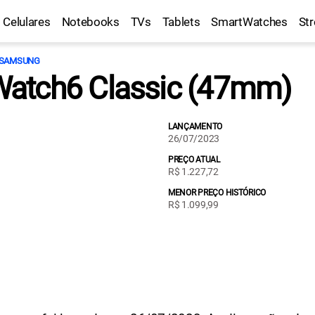
Celulares
Notebooks
TVs
Tablets
SmartWatches
St
SAMSUNG
atch6 Classic (47mm)
LANÇAMENTO
26/07/2023
PREÇO ATUAL
R$ 1.227,72
MENOR PREÇO HISTÓRICO
R$ 1.099,99