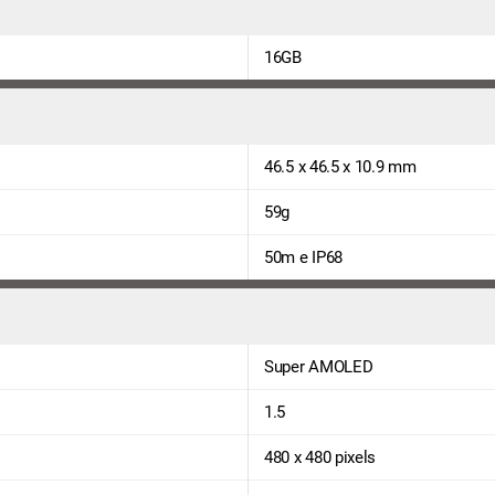
16GB
46.5 x 46.5 x 10.9 mm
59g
50m e IP68
Super AMOLED
1.5
480 x 480 pixels