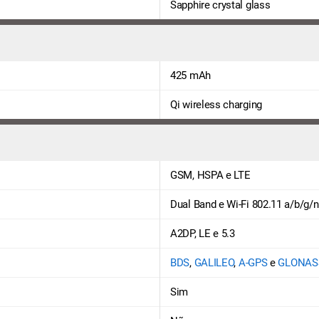
Sapphire crystal glass
425 mAh
Qi wireless charging
GSM, HSPA e LTE
Dual Band e Wi-Fi 802.11 a/b/g/n
A2DP, LE e 5.3
BDS
,
GALILEO
,
A-GPS
e
GLONAS
Sim