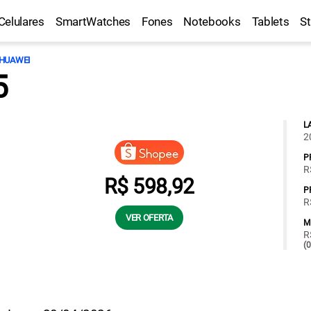
Celulares
SmartWatches
Fones
Notebooks
Tablets
S
HUAWEI
5
L
2
P
R
R$ 598,92
P
R
VER OFERTA
M
R
(