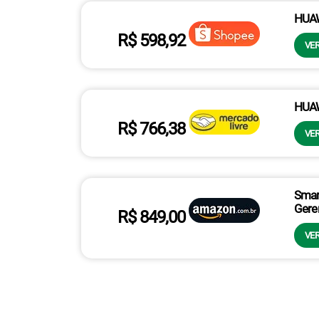
HUAW
R$ 598,92
VER
HUAW
R$ 766,38
VER
Smar
Gere
R$ 849,00
VER