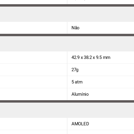
Não
42.9 x 38.2 x 9.5 mm
27g
5 atm
Alumínio
AMOLED