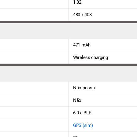
1.82
480 x 408
471 mAh
Wireless charging
Não possui
Não
6.0 e BLE
GPS (sim)