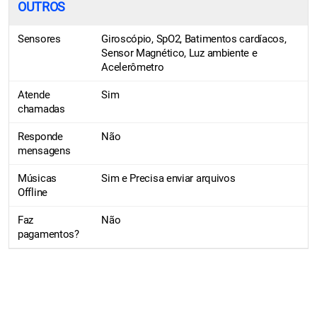
OUTROS
Sensores
Giroscópio, SpO2, Batimentos cardíacos,
Sensor Magnético, Luz ambiente e
Acelerômetro
Atende
Sim
chamadas
Responde
Não
mensagens
Músicas
Sim e Precisa enviar arquivos
Offline
Faz
Não
pagamentos?