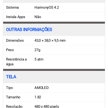
Sistema
HarmonyOS 4.2
Instala Apps
Não
OUTRAS INFORMAÇÕES
Dimensões
43,0 × 38,0 × 9,5 mm
Peso
27g
Resistência a
5 atm
água
TELA
Tipo
AMOLED
Tamanho
1.82
Resolução
480 x 480 pixels