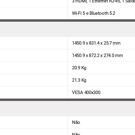
3 HDMI, 1 Ethernet RJ-45, 1 Saíd
Wi-Fi 5 e Bluetooth 5.2
1450.9 x 831.4 x 25.7 mm
1450.9 x 872.2 x 274.0 mm
20.9 Kg
21.3 Kg
VESA 400x300
Não
Não