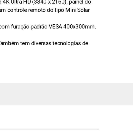
4K Ultra HD (3840 x 2160), painel do
um controle remoto do tipo Mini Solar
s com furação padrão VESA 400x300mm.
 Também tem diversas tecnologias de