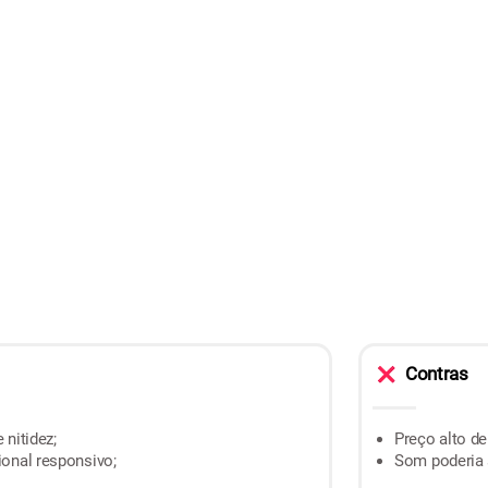
Contras
 nitidez;
Preço alto d
onal responsivo;
Som poderia 