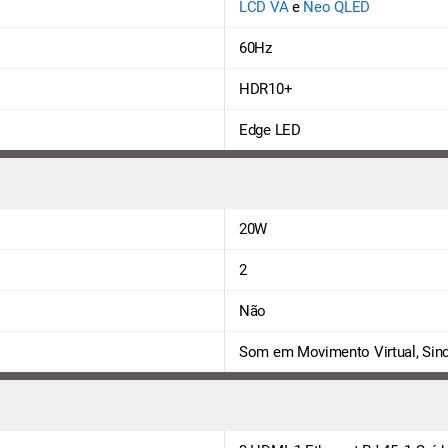
LCD VA
e
Neo QLED
60Hz
HDR10+
Edge LED
20W
2
Não
Som em Movimento Virtual, Sin