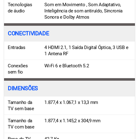
Tecnologias
Som em Movimento , Som Adaptativo,
de áudio
Inteligência de som antiruído, Sincronia
Sonora e Dolby Atmos
CONECTIVIDADE
Entradas
4 HDMI 2.1, 1 Saída Digital Óptica, 3 USB e
1 Antena RF
Conexões
Wi-Fi 6 e Bluetooth 5.2
sem fio
DIMENSÕES
Tamanho da
1.877,4 x 1.067,1 x 13,3 mm
TV sem base
Tamanho da
1.877,4 x 1.145,2 x 304,9 mm
TV com base
Peso da TV
42.7 Kg