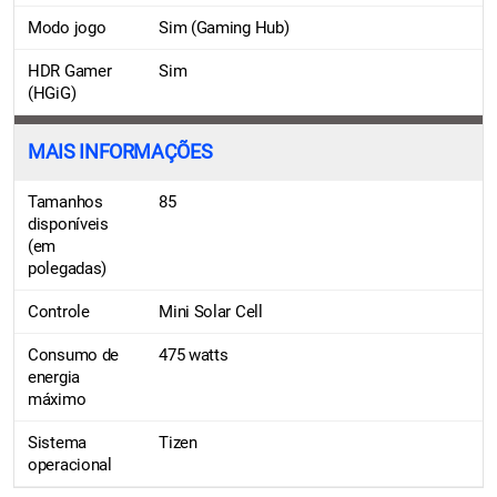
Modo jogo
Sim (Gaming Hub)
HDR Gamer
Sim
(HGiG)
MAIS INFORMAÇÕES
Tamanhos
85
disponíveis
(em
polegadas)
Controle
Mini Solar Cell
Consumo de
475 watts
energia
máximo
Sistema
Tizen
operacional