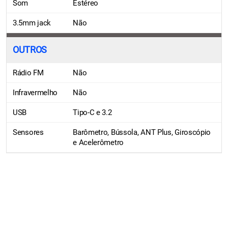
Som
Estéreo
3.5mm jack
Não
OUTROS
Rádio FM
Não
Infravermelho
Não
USB
Tipo-C e 3.2
Sensores
Barômetro, Bússola, ANT Plus, Giroscópio
e Acelerômetro