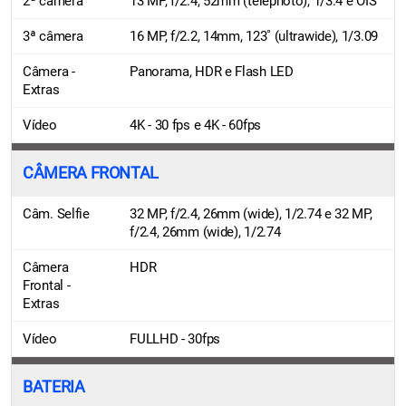
2ª câmera
13 MP, f/2.4, 52mm (telephoto), 1/3.4 e OIS
3ª câmera
16 MP, f/2.2, 14mm, 123˚ (ultrawide), 1/3.09
Câmera -
Panorama, HDR e Flash LED
Extras
Vídeo
4K - 30 fps e 4K - 60fps
CÂMERA FRONTAL
Câm. Selfie
32 MP, f/2.4, 26mm (wide), 1/2.74 e 32 MP,
f/2.4, 26mm (wide), 1/2.74
Câmera
HDR
Frontal -
Extras
Vídeo
FULLHD - 30fps
BATERIA