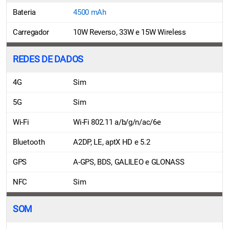
Bateria
4500 mAh
Carregador
10W Reverso, 33W e 15W Wireless
REDES DE DADOS
4G
Sim
5G
Sim
Wi-Fi
Wi-Fi 802.11 a/b/g/n/ac/6e
Bluetooth
A2DP, LE, aptX HD e 5.2
GPS
A-GPS, BDS, GALILEO e GLONASS
NFC
Sim
SOM