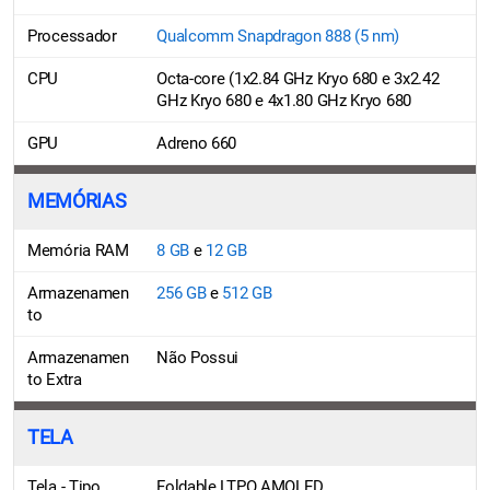
Processador
Qualcomm Snapdragon 888 (5 nm)
CPU
Octa-core (1x2.84 GHz Kryo 680 e 3x2.42
GHz Kryo 680 e 4x1.80 GHz Kryo 680
GPU
Adreno 660
MEMÓRIAS
Memória RAM
8 GB
e
12 GB
Armazenamen
256 GB
e
512 GB
to
Armazenamen
Não Possui
to Extra
TELA
Tela - Tipo
Foldable LTPO AMOLED