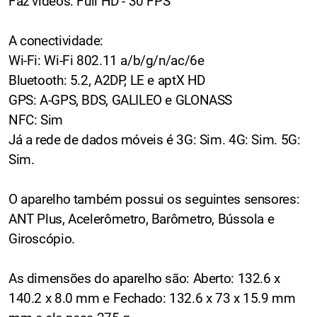
Faz vídeos: Full HD - 30 FPS
A conectividade:
Wi-Fi: Wi-Fi 802.11 a/b/g/n/ac/6e
Bluetooth: 5.2, A2DP, LE e aptX HD
GPS: A-GPS, BDS, GALILEO e GLONASS
NFC: Sim
Já a rede de dados móveis é 3G: Sim. 4G: Sim. 5G:
Sim.
O aparelho também possui os seguintes sensores:
ANT Plus, Acelerômetro, Barômetro, Bússola e
Giroscópio.
As dimensões do aparelho são: Aberto: 132.6 x
140.2 x 8.0 mm e Fechado: 132.6 x 73 x 15.9 mm