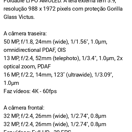
Foldable LTPO AMOLED. A tela externa tem 5.9,
resolução 988 x 1972 pixels com proteção Gorilla
Glass Victus.
A câmera traseira:
50 MP, f/1.8, 24mm (wide), 1/1.56", 1.0µm,
omnidirectional PDAF, OIS
13 MP, f/2.4, 52mm (telephoto), 1/3.4", 1.0µm, 2x
optical zoom, PDAF
16 MP, f/2.2, 14mm, 123˚ (ultrawide), 1/3.09",
1.0µm
Faz vídeos: 4K - 60fps
A câmera frontal:
32 MP, f/2.4, 26mm (wide), 1/2.74", 0.8µm
32 MP, f/2.4, 26mm (wide), 1/2.74", 0.8µm