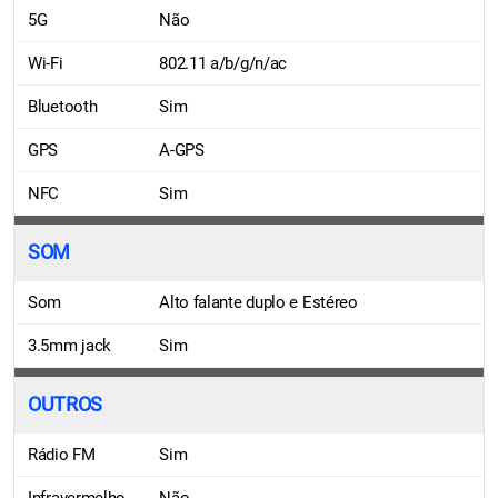
5G
Não
Wi-Fi
802.11 a/b/g/n/ac
Bluetooth
Sim
GPS
A-GPS
NFC
Sim
SOM
Som
Alto falante duplo e Estéreo
3.5mm jack
Sim
OUTROS
Rádio FM
Sim
Infravermelho
Não