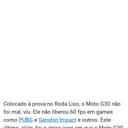
Colocado à prova no Roda Liso, o Moto G30 não
foi mal, viu. Ele não liberou 60 fps em games
como
PUBG
e
Genshin Impact
e outros. Este
último, aliás, foi o único jogo em que o Moto G30