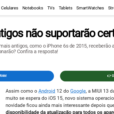
Celulares
Notebooks
TVs
Tablets
SmartWatches
St
tigos não suportarão cer
mais antigos, como o iPhone 6s de 2015, receberão a
onarão? Confira a resposta!
GRAM
👉 
Assim como o
Android
12 do
Google
, a MIUI 13 
muito se espera do iOS 15, novo sistema operacio
novidade ficou ainda mais interessante depois qu
disponibilidade da atualização para todos os apa