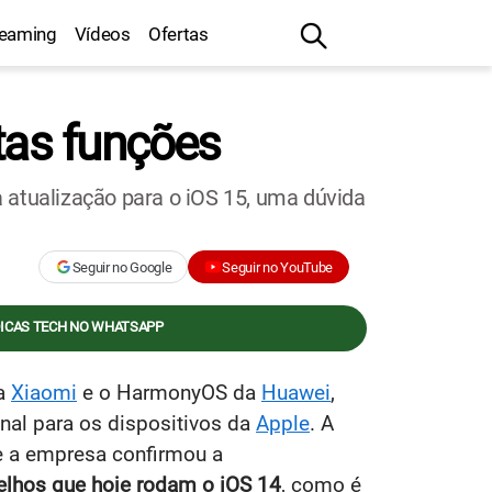
reaming
Vídeos
Ofertas
tas funções
 atualização para o iOS 15, uma dúvida
Seguir no Google
Seguir no YouTube
DICAS TECH NO WHATSAPP
da
Xiaomi
e o HarmonyOS da
Huawei
,
nal para os dispositivos da
Apple
. A
e a empresa confirmou a
relhos que hoje rodam o iOS 14
, como é