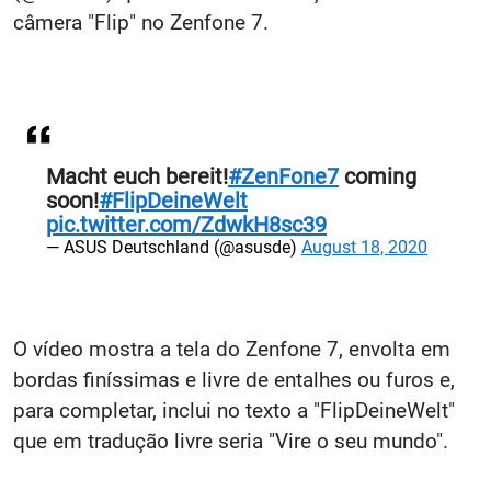
câmera "Flip" no Zenfone 7.
Macht euch bereit!
#ZenFone7
coming
soon!
#FlipDeineWelt
pic.twitter.com/ZdwkH8sc39
— ASUS Deutschland (@asusde)
August 18, 2020
O vídeo mostra a tela do Zenfone 7, envolta em
bordas finíssimas e livre de entalhes ou furos e,
para completar, inclui no texto a "FlipDeineWelt"
que em tradução livre seria "Vire o seu mundo".