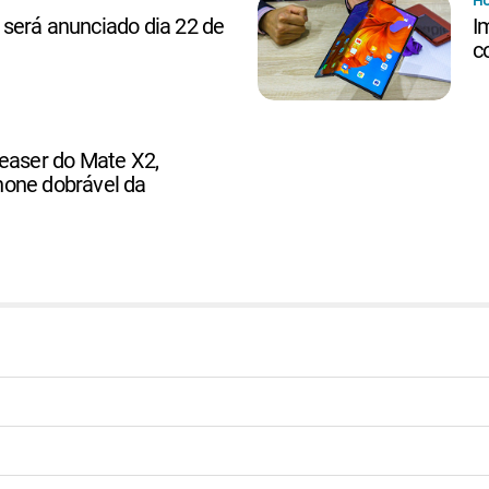
H
será anunciado dia 22 de
I
c
easer do Mate X2,
one dobrável da