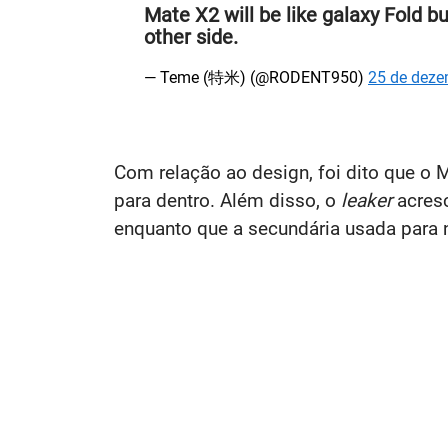
Mate X2 will be like galaxy Fold bu
other side.
— Teme (特米) (@RODENT950)
25 de deze
Com relação ao design, foi dito que o M
para dentro. Além disso, o
leaker
acres
enquanto que a secundária usada para no