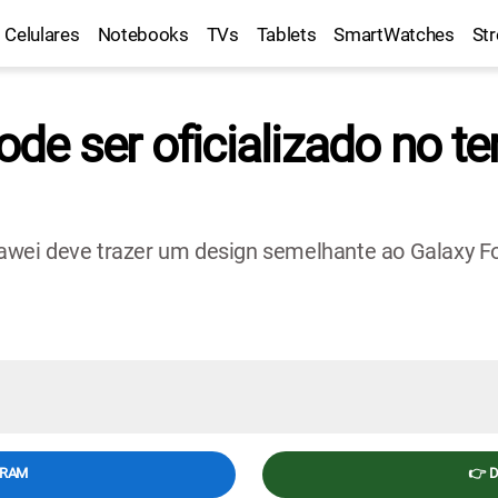
Celulares
Notebooks
TVs
Tablets
SmartWatches
St
e ser oficializado no ter
wei deve trazer um design semelhante ao Galaxy Fol
GRAM
👉 