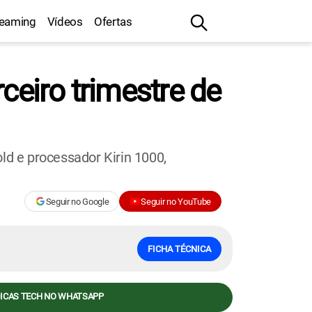
reaming
Vídeos
Ofertas
ceiro trimestre de
d e processador Kirin 1000,
Seguir no Google
Seguir no YouTube
FICHA TÉCNICA
DICAS TECH NO WHATSAPP