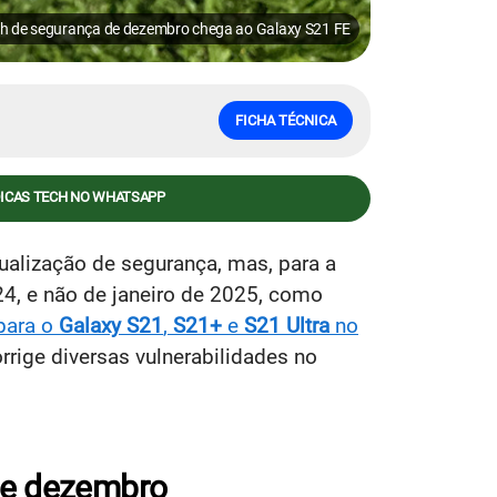
h de segurança de dezembro chega ao Galaxy S21 FE
FICHA TÉCNICA
DICAS TECH NO WHATSAPP
ualização de segurança, mas, para a
4, e não de janeiro de 2025, como
para o
Galaxy S21
,
S21+
e
S21 Ultra
no
rrige diversas vulnerabilidades no
de dezembro