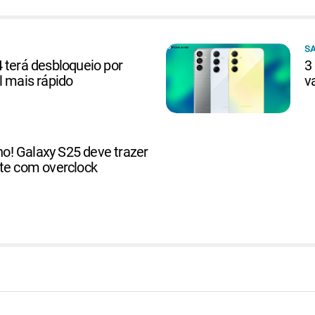
S
 terá desbloqueio por
3
l mais rápido
v
! Galaxy S25 deve trazer
ite com overclock