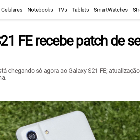
Celulares
Notebooks
TVs
Tablets
SmartWatches
St
S21 FE recebe patch de s
á chegando só agora ao Galaxy S21 FE; atualização 
ma.