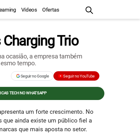
reaming
Vídeos
Ofertas
 Charging Trio
sma ocasião, a empresa também
o mesmo tempo.
Seguir no Google
Seguir no YouTube
DICAS TECH NO WHATSAPP
apresenta um forte crescimento. No
que ainda existe um público fiel a
arcas que mais aposta no setor.