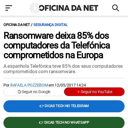
OFICINA DA NET
SEGURANÇA DIGITAL
Ransomware deixa 85% dos
computadores da Telefónica
comprometidos na Europa
A espanhola Telefónica teve 85% dos seus computadores
comprometidos com ransomware.
Por
RAFAELA POZZEBOM
em
12/05/2017 14:24
Seguir no Google
Seguir no YouTube
👉 DICAS TECH NO TELEGRAM
👉 DICAS TECH NO WHATSAPP