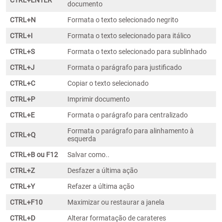
CTRL+ENTER
documento
CTRL+N
Formata o texto selecionado negrito
CTRL+I
Formata o texto selecionado para itálico
CTRL+S
Formata o texto selecionado para sublinhado
CTRL+J
Formata o parágrafo para justificado
CTRL+C
Copiar o texto selecionado
CTRL+P
Imprimir documento
CTRL+E
Formata o parágrafo para centralizado
Formata o parágrafo para alinhamento à
CTRL+Q
esquerda
CTRL+B ou F12
Salvar como..
CTRL+Z
Desfazer a última ação
CTRL+Y
Refazer a última ação
CTRL+F10
Maximizar ou restaurar a janela
CTRL+D
Alterar formatação de carateres