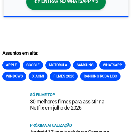
👉 ENTRAR NO WHATSAPP 👈
Assuntos em alta:
APPLE
GOOGLE
MOTOROLA
SAMSUNG
WHATSAPP
WINDOWS
XIAOMI
FILMES 2026
RANKING RODA LISO
SÓ FILME TOP
30 melhores filmes para assistir na
Netflix em julho de 2026
PRÓXIMA ATUALIZAÇÃO