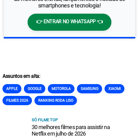
smartphones e tecnologia!
👉 ENTRAR NO WHATSAPP 👈
Assuntos em alta:
APPLE
GOOGLE
MOTOROLA
SAMSUNG
XIAOMI
FILMES 2026
RANKING RODA LISO
SÓ FILME TOP
30 melhores filmes para assistir na
Netflix em julho de 2026