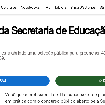
Celulares
Notebooks
TVs
Tablets
SmartWatches
St
da Secretaria de Educaçã
 está abrindo uma seleção pública para preencher 40
69.
GRAM
👉 
Você que é profissional de TI e concurseiro de pl
em prática com o concurso público aberto pela S