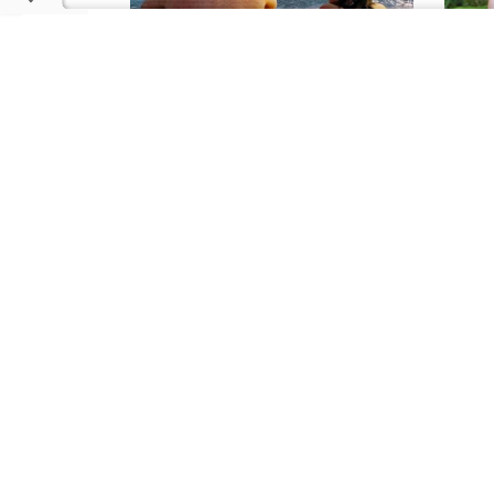
SÓ FILME TOP
PRÓXIM
30 melhores filmes para assistir
Andro
na Netflix em julho de 2026
Samsu
vão r