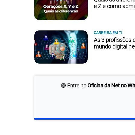
e Z e como admin
CARREIRA EM TI
As 3 profissões
mundo digital n
🟢 Entre no
Oficina da Net no W