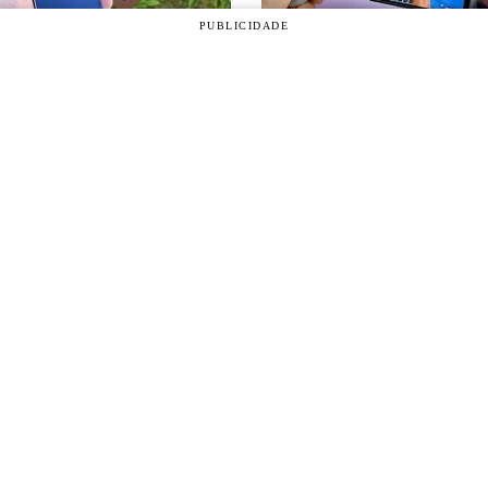
PUBLICIDADE
A ATUALIZAÇÃO
SMARTPHONES
id 17: quais celulares
Os melhores celulares par
ng, Motorola e Xiaomi
jogos em julho de 2026 -
eceber
Ranking Roda Liso
Oficina da Net © 2005 - 2026 - Um site do grupo