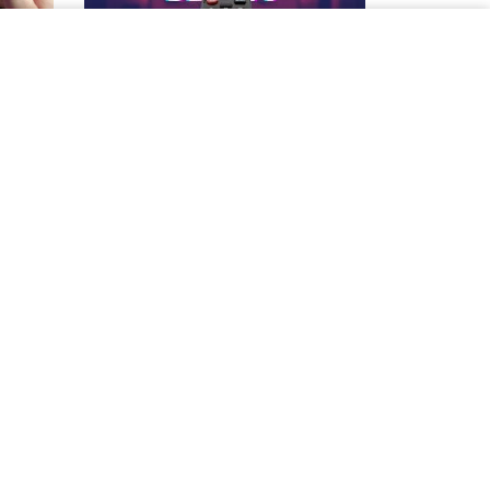
IPTV
a
Top 10 listas de canais para
IPTV (M3U) grátis e atualizadas
em julho de 2026
Anuncie
Sobre
Contato
Política de privacidade