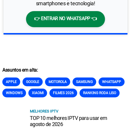
smartphones e tecnologia!
👉 ENTRAR NO WHATSAPP 👈
Assuntos em alta:
APPLE
GOOGLE
MOTOROLA
SAMSUNG
WHATSAPP
WINDOWS
XIAOMI
FILMES 2026
RANKING RODA LISO
MELHORES IPTV
TOP 10 melhores IPTV para usar em
agosto de 2026