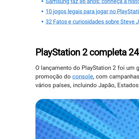
Samsung faz 86 anos: conheça a hist
10 jogos legais para jogar no PlaySta
32 Fatos e curiosidades sobre Steve 
PlayStation 2 completa 2
O lançamento do PlayStation 2 foi um 
promoção do
console
, com campanhas 
vários países, incluindo Japão, Estado