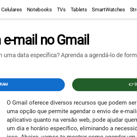
Celulares
Notebooks
TVs
Tablets
SmartWatches
St
e-mail no Gmail
m uma data específica? Aprenda a agendá-lo de forma
GRAM
👉 
O Gmail oferece diversos recursos que podem ser b
uma opção que permite agendar o envio de e-mails
aplicativo quanto na versão web, pode ajudar q
um dia e horário específico, eliminando a necessi
isso. Abaixo, vamos te mostrar como agendar um