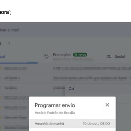
hora"
;