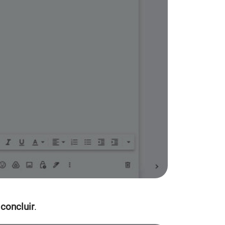
concluir
.