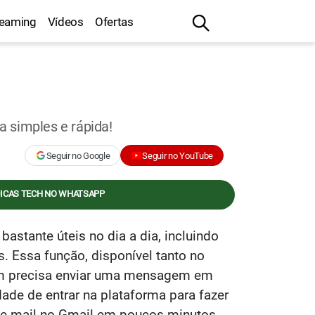
reaming
Vídeos
Ofertas
 simples e rápida!
Seguir no Google
Seguir no YouTube
DICAS TECH NO WHATSAPP
astante úteis no dia a dia, incluindo
. Essa função, disponível tanto no
uem precisa enviar uma mensagem em
dade de entrar na plataforma para fazer
 e-mail no Gmail em poucos minutos.