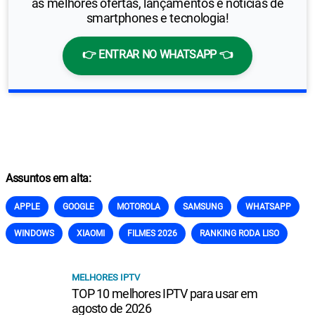
as melhores ofertas, lançamentos e notícias de
smartphones e tecnologia!
👉 ENTRAR NO WHATSAPP 👈
Assuntos em alta:
APPLE
GOOGLE
MOTOROLA
SAMSUNG
WHATSAPP
WINDOWS
XIAOMI
FILMES 2026
RANKING RODA LISO
MELHORES IPTV
TOP 10 melhores IPTV para usar em
agosto de 2026