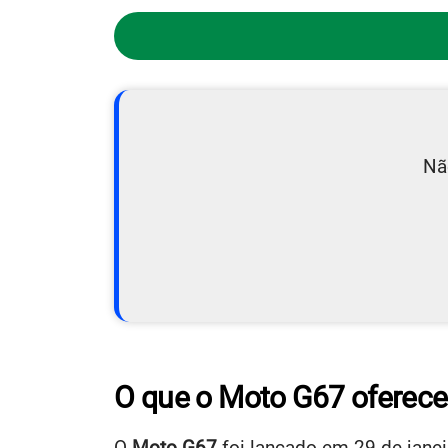
Nã
O que o Moto G67 oferece
O
Moto G67
foi lançado em
29 de jane