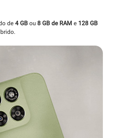
do de
4 GB
ou
8 GB de RAM
e
128 GB
brido.