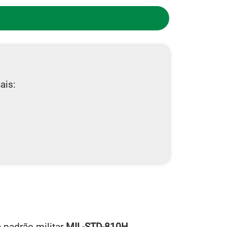
ais:
e padrão militar
MIL-STD-810H
,