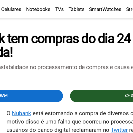
Celulares
Notebooks
TVs
Tablets
SmartWatches
St
k tem compras do dia 24 
da!
stabilidade no processamento de compras e causa est
GRAM
👉 
O
Nubank
está estornando a compra de diversos ca
motivo disso é uma falha que ocorreu no proces
usuários do banco digital reclamaram no
Twitter
r