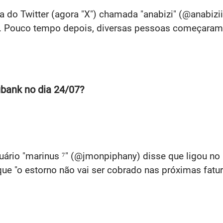
ria do Twitter (agora "X") chamada "anabizi" (@anabi
7". Pouco tempo depois, diversas pessoas começaram
bank no dia 24/07?
suário "marinus ⁷" (@jmonpiphany) disse que ligou n
 que "o estorno não vai ser cobrado nas próximas fat