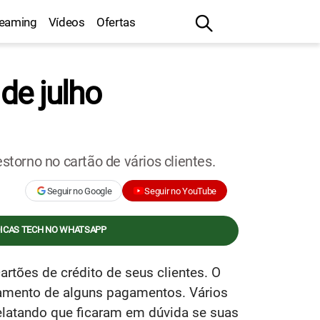
reaming
Vídeos
Ofertas
de julho
orno no cartão de vários clientes.
Seguir no Google
Seguir no YouTube
DICAS TECH NO WHATSAPP
rtões de crédito de seus clientes. O
samento de alguns pagamentos. Vários
elatando que ficaram em dúvida se suas