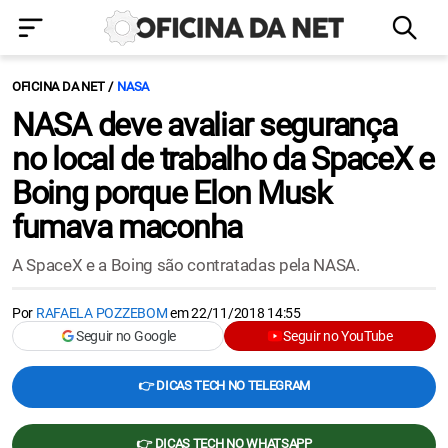
OFICINA DA NET
NASA
NASA deve avaliar segurança
no local de trabalho da SpaceX e
Boing porque Elon Musk
fumava maconha
A SpaceX e a Boing são contratadas pela NASA.
Por
RAFAELA POZZEBOM
em
22/11/2018 14:55
Seguir no Google
Seguir no YouTube
👉 DICAS TECH NO TELEGRAM
👉 DICAS TECH NO WHATSAPP