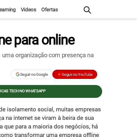
reaming
Vídeos
Ofertas
e para online
m uma organização com presença na
Seguir no Google
Seguir no YouTube
DICAS TECH NO WHATSAPP
de isolamento social, muitas empresas
na internet se viram à beira de sua
ba que para a maioria dos negócios, há
ba como transformar uma empresa offline