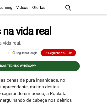
reaming
Vídeos
Ofertas
 na vida real
 vida real.
Seguir no Google
Seguir no YouTube
DICAS TECH NO WHATSAPP
rsas cenas de pura insanidade, no
 surpreendente, muitos destes
 Exagerando um pouco, a Rockstar
, mergulhando de cabeça nos delírios