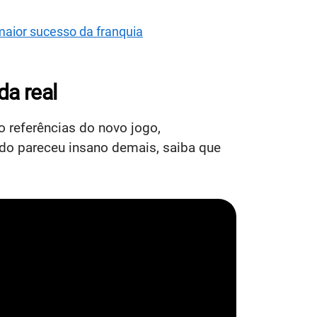
maior sucesso da franquia
da real
o referências do novo jogo,
údo pareceu insano demais, saiba que