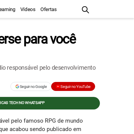
reaming
Vídeos
Ofertas
erse para você
údio responsável pelo desenvolvimento
Seguir no Google
Seguir no YouTube
DICAS TECH NO WHATSAPP
sável pelo famoso RPG de mundo
so que acabou sendo publicado em