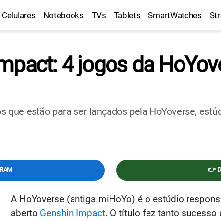
Celulares
Notebooks
TVs
Tablets
SmartWatches
St
mpact: 4 jogos da HoYov
los que estão para ser lançados pela HoYoverse, est
GRAM
👉 
A HoYoverse (antiga miHoYo) é o estúdio respon
aberto
Genshin Impact
. O título fez tanto suces