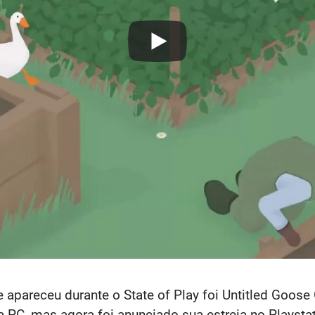
e apareceu durante o State of Play foi Untitled Goos
PC, mas agora foi anunciado sua estreia no Playstat