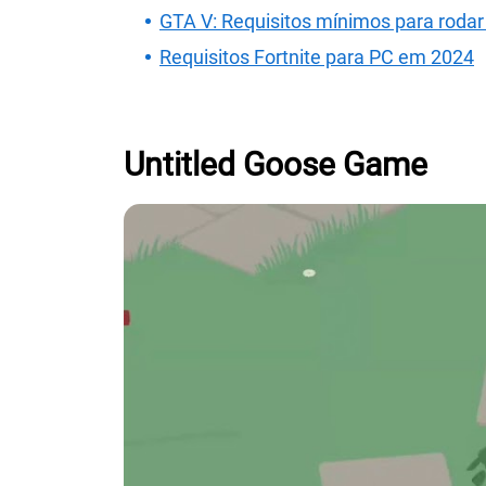
GTA V: Requisitos mínimos para roda
Requisitos Fortnite para PC em 2024
Untitled Goose Game