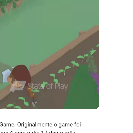
e Game. Originalmente o game foi
ion 4 para o dia 17 deste mês.