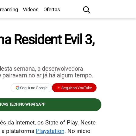
treaming
Vídeos
Ofertas
a Resident Evil 3,
o desta semana, a desenvolvedora
e pairavam no ar já há algum tempo.
Seguir no Google
Seguir no YouTube
DICAS TECH NO WHATSAPP
s da internet, os State of Play. Neste
a a plataforma
Playstation
. No início